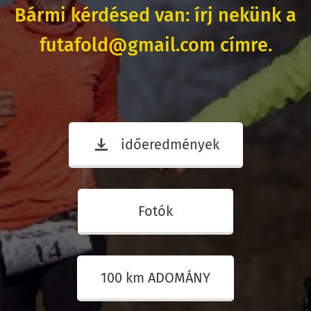
Bármi kérdésed van: írj nekünk a
futafold@gmail.com címre.
időeredmények
Fotók
100 km ADOMÁNY