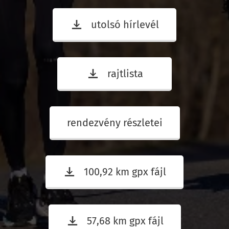
utolsó hírlevél
rajtlista
rendezvény részletei
100,92 km gpx fájl
57,68 km gpx fájl