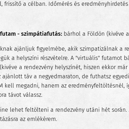
, frissítő a célban. Időmérés és eredményhirdetés 
" futam - szimpátiafutás:
bárhol a Földön (kivéve a
knak ajánljuk figyelmébe, akik szimpatizálnak a r
k a helyszíni részvételre. A "virtuális" futamot bá
(kivéve a rendezvény helyszínét, hiszen ekkor már 
 ajánlott táv a negyedmaraton, de futhatsz egyedi ö
EM kell megadni, hanem az eredményfeltöltésnél, í
a távot válassz.
ne lehet feltölteni a rendezvény utáni hét során
stázásra az emlékérem.