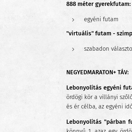
888 méter gyerekfutam:
egyéni futam
"virtuális" futam - szim
szabadon választo
NEGYEDMARATON+ TÁV:
Lebonyolítás egyéni fu
ördögi kör a villányi sz
és ér célba, az egyéni i
Lebonyolítás "párban f
könnyű 1, azaz egy ördö