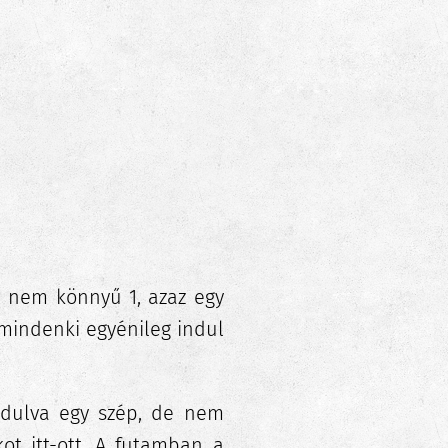
e nem könnyű 1, azaz egy
 mindenki egyénileg indul
ndulva egy szép, de nem
ot itt-ott. A futamban a