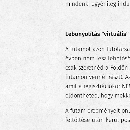
mindenki egyénileg indul
Lebonyolítás
"virtuális
A futamot azon futótársa
évben nem lesz lehetőségü
csak szeretnéd a Földön 
futamon vennél részt). Az
amit a regisztrációkor N
eldöntheted, hogy mekkor
A futam eredményeit onli
feltöltése után kerül po