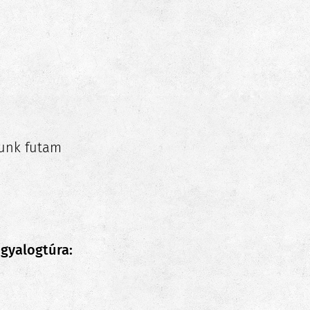
zunk futam
 gyalogtúra: