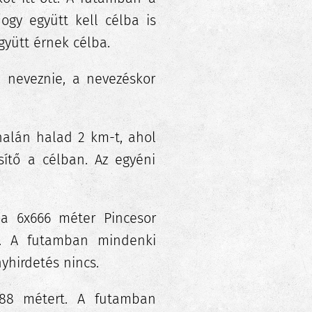
ogy együtt kell célba is
gyütt érnek célba.
 neveznie, a nevezéskor
alán halad 2 km-t, ahol
sítő a célban. Az egyéni
 a 6x666 méter Pincesor
. A futamban mindenki
yhirdetés nincs.
888 métert. A futamban