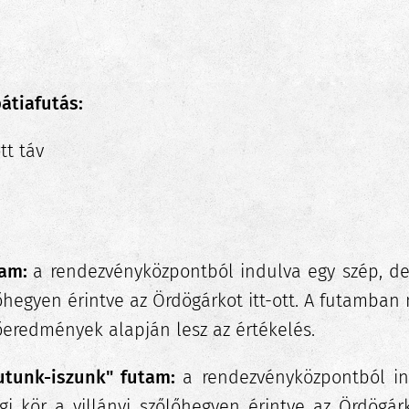
pátiafutás:
tt táv
tam:
a rendezvényközpontból indulva egy szép, d
őlőhegyen érintve az Ördögárkot itt-ott. A futamban
dőeredmények alapján lesz az értékelés.
utunk-iszunk" futam
:
a rendezvényközpontból i
gi kör a villányi szőlőhegyen érintve az Ördögárk