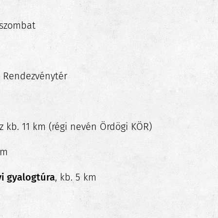
, szombat
, Rendezvénytér
az kb. 11 km (régi nevén Ördögi KÖR)
 km
yi gyalogtúra
, kb. 5 km
m