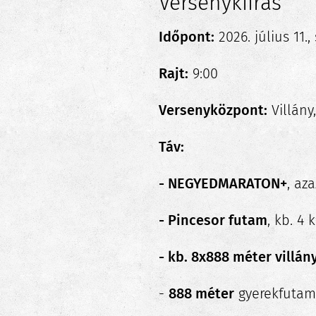
Versenykiírás
Időpont:
2026. július 11.
Rajt:
9:00
Versenyközpont:
Villány
Táv:
- NEGYEDMARATON+
, az
- Pincesor futam
, kb. 4
- kb. 8x888 méter villán
-
888 méter
gyerekfuta