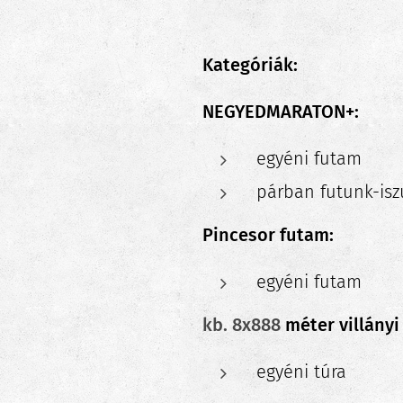
Kategóriák:
NEGYEDMARATON+:
egyéni futam
párban futunk-is
Pincesor futam:
egyéni futam
kb. 8x888
méter villányi
egyéni túra