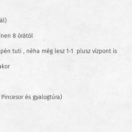
ál)
ínen 8 órától
én tuti , néha még lesz 1-1 plusz vízpont is
akor
Pincesor és gyalogtúra)