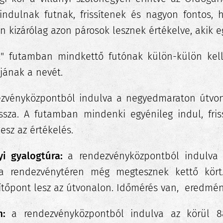
 indulnak futnak, frissítenek és nagyon fontos, h
 kizárólag azon párosok lesznek értékelve, akik e
k" futamban mindkettő futónak külön-külön kell
jának a nevét.
ezvényközpontból indulva a negyedmaraton útvon
issza. A futamban mindenki egyénileg indul, fris
sz az értékelés.
yi gyalogtúra:
a rendezvényközpontból indulva
a rendezvénytéren még megtesznek kettő kört
ssítőpont lesz az útvonalon. Időmérés van, eredmén
:
a rendezvényközpontból indulva az körül 