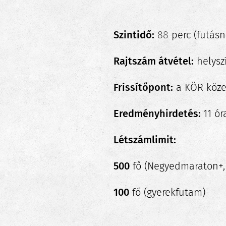
Szintidő:
88
perc (futásn
Rajtszám átvétel:
helysz
Frissítőpont:
a KÖR közep
Eredményhirdetés:
11 ór
Létszámlimit:
500
fő (Negyedmaraton+, 
100
fő (gyerekfutam)