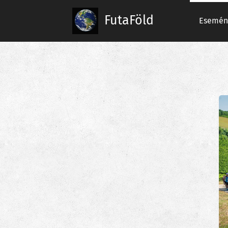
FutaFöld
Esemén