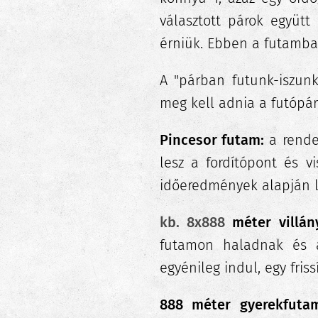
választott párok együtt
érniük. Ebben
a futamban
A "párban futunk-iszun
meg kell adnia a futópár
Pincesor futam:
a rend
lesz a fordítópont és v
időeredmények alapján le
kb. 8x888
méter villán
futamon haladnak és 
egyénileg indul, egy fri
888 méter gyerekfutam