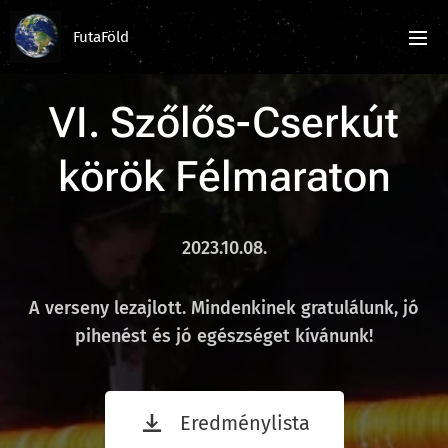
FutaFöld
VI. Szőlős-Cserkút
körök Félmaraton
2023.10.08.
A verseny lezajlott. Mindenkinek gratulálunk, jó
pihenést és jó egészséget kívánunk!
Eredménylista