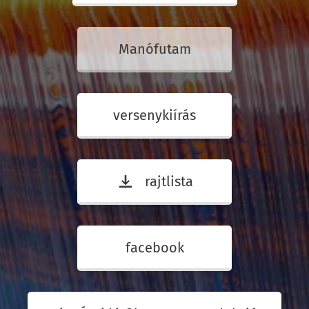
Manófutam
versenykiírás
rajtlista
facebook