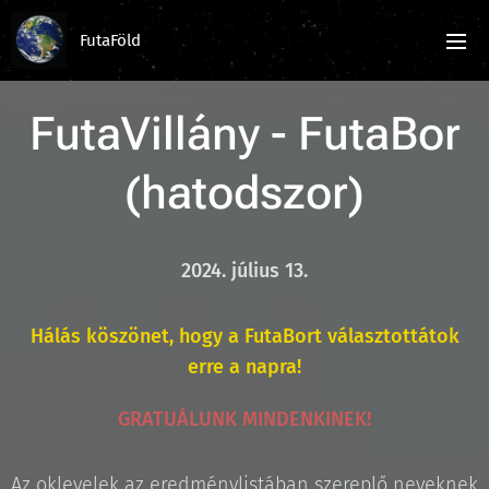
FutaFöld
FutaVillány - FutaBor
(hatodszor)
2024. július 13.
Hálás köszönet, hogy a FutaBort választottátok
erre a napra!
GRATUÁLUNK MINDENKINEK!
Az oklevelek az eredménylistában szereplő neveknek