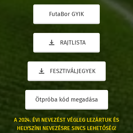
FutaBor GYIK
RAJTLISTA
FESZTIVÁLJEGYEK
Ötpróba kód megadása
A 2024. ÉVI NEVEZÉST VÉGLEG LEZÁRTUK ÉS
HELYSZÍNI NEVEZÉSRE SINCS LEHETŐSÉG!