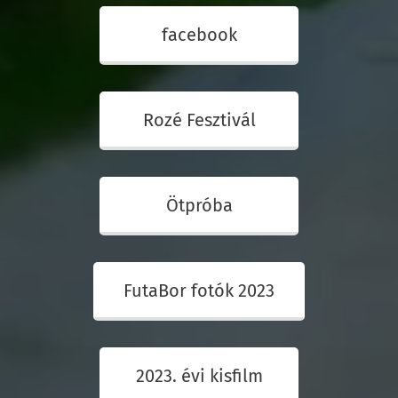
facebook
Rozé Fesztivál
Ötpróba
FutaBor fotók 2023
2023. évi kisfilm