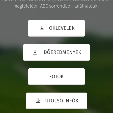
megfelelően ABC sorrendben találhatóak.
OKLEVELEK
IDŐEREDMÉNYEK
FOTÓK
UTOLSÓ INFÓK