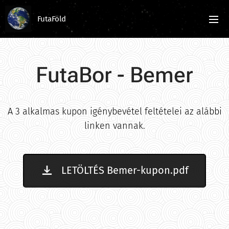
FutaFöld
FutaBor - Bemer
A 3 alkalmas kupon igénybevétel feltételei az alábbi
linken vannak.
LETÖLTÉS Bemer-kupon.pdf