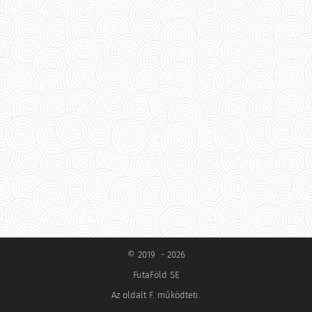
© 2019 - 2026
FutaFöld SE
Az oldalt F. működteti.