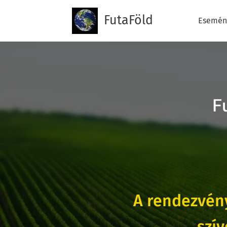
FutaFöld
Esemén
F
A rendezvén
szí