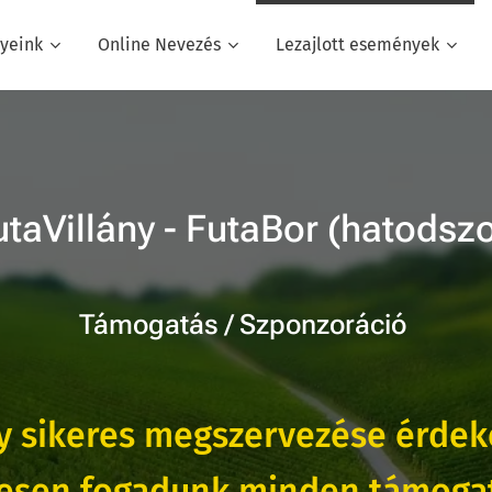
yeink
Online Nevezés
Lezajlott események
utaVillány - FutaBor (hatodszo
Támogatás / Szponzoráció
y sikeres megszervezése érde
vesen fogadunk minden támogat