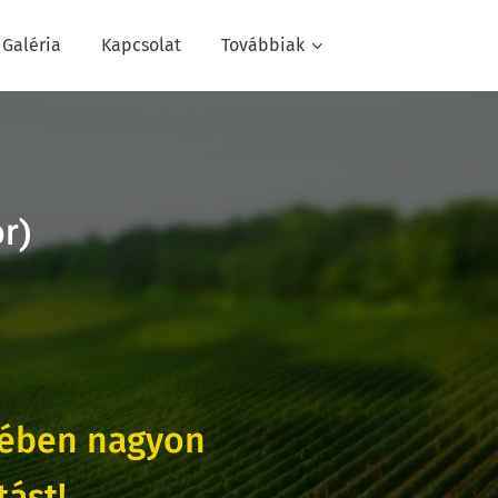
Galéria
Kapcsolat
Továbbiak
r)
kében nagyon
ást!