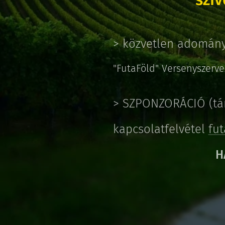
> közvetlen adomány
"FutaFöld" Versenyszerv
> SZPONZORÁCIÓ (tár
kapcsolatfelvétel
fu
H