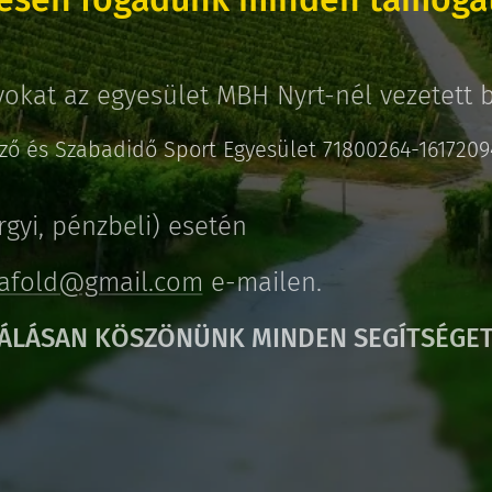
okat az egyesület MBH Nyrt-nél vezetett 
ező és Szabadidő Sport Egyesület 71800264-161720
gyi, pénzbeli) esetén
tafold@gmail.com
e-mailen.
ÁLÁSAN KÖSZÖNÜNK MINDEN SEGÍTSÉGE