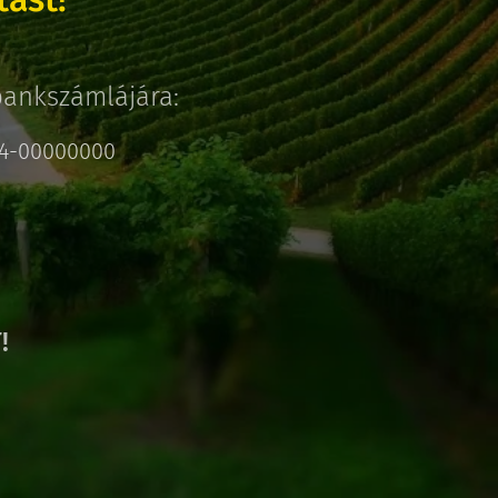
bankszámlájára:
94-00000000
T!