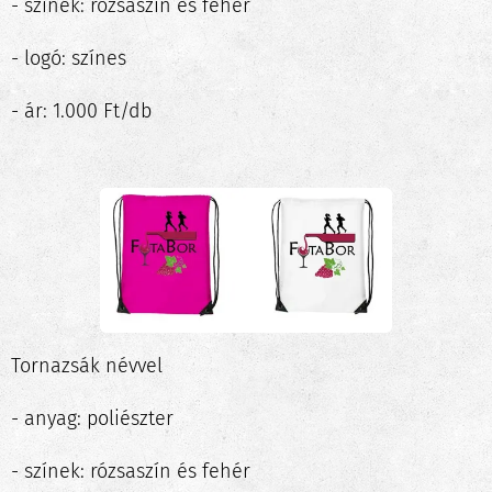
- színek: rózsaszín és fehér
- logó: színes
- ár: 1.000 Ft/db
Tornazsák névvel
- anyag: poliészter
- színek: rózsaszín és fehér