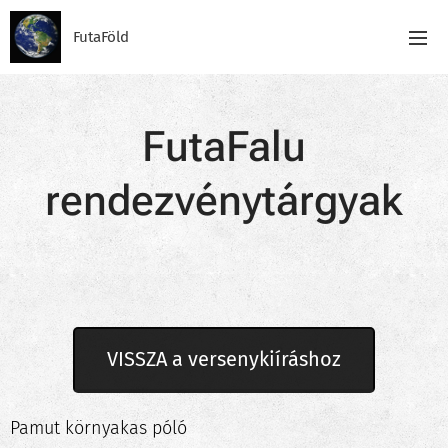
FutaFöld
FutaFalu
rendezvénytárgyak
VISSZA a versenykiíráshoz
Pamut környakas póló