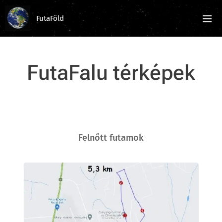
FutaFöld
FutaFalu térképek
Felnőtt futamok