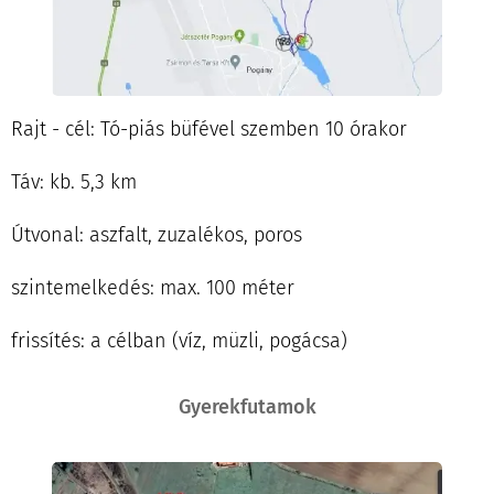
Rajt - cél: Tó-piás büfével szemben 10 órakor
Táv: kb. 5,3 km
Útvonal: aszfalt, zuzalékos, poros
szintemelkedés: max. 100 méter
frissítés: a célban (víz, müzli, pogácsa)
Gyerekfutamok