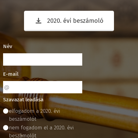
2020. évi beszámoló
Név
E-mail
Szavazat leadása
elfogadom a 2020. évi
beszámolót
nem fogadom el a 2020. évi
beszámolót