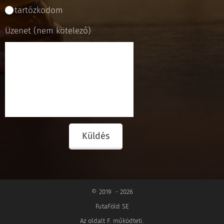
tartózkodom
Üzenet (nem kötelező)
Küldés
© 2019 - 2026
FutaFöld SE
Az oldalt F. működteti.