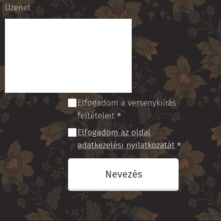
Üzenet
Elfogadom a versenykiírás
feltételeit
Elfogadom az oldal
adatkezelési nyilatkozatát
Nevezés