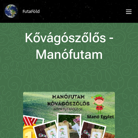
FutaFöld
Kővágószőlős -
Manófutam