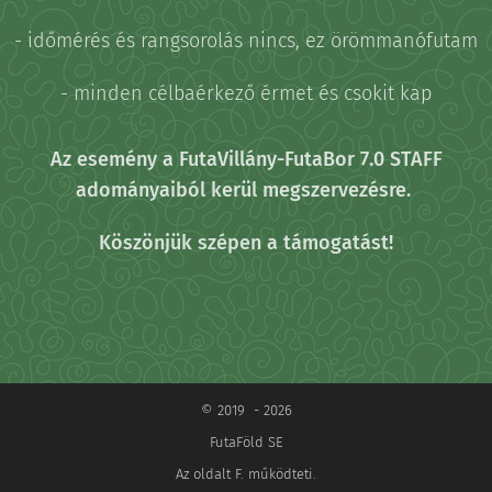
- időmérés és rangsorolás nincs, ez örömmanófutam
- minden célbaérkező érmet és csokit kap
Az esemény a FutaVillány-FutaBor 7.0 STAFF
adományaiból kerül megszervezésre.
Köszönjük szépen a támogatást!
© 2019 - 2026
FutaFöld SE
Az oldalt F. működteti.