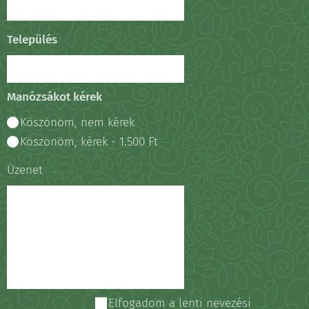
Település
Manózsákot kérek
Köszönöm, nem kérek
Köszönöm, kérek - 1.500 Ft
Üzenet
Elfogadom a lenti nevezési