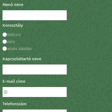
Manó neve
Korosztály
bölcsis
ovis
alsós iskolás
Kapcsolattartó neve
E-mail címe
Telefonszám