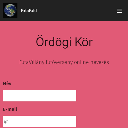
FutaFöld
Ördögi Kör
FutaVillány futóverseny online nevezés
Név
E-mail