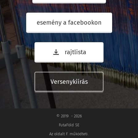
esemény a facebookon
rajtlista
Versenykiírás
© 2019 - 2026
FutaFöld SE
Az oldalt F. működteti.