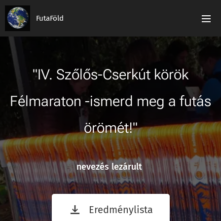
FutaFöld
"IV. Szőlős-Cserkút körök
Félmaraton -ismerd meg a futás
örömét!"
nevezés lezárult
Eredménylista